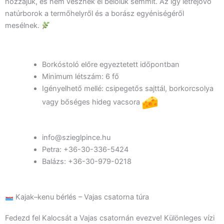
hozzájuk, és nem vesznek el belőlük semmit. Az így létrejövő
natúrborok a termőhelyről és a borász egyéniségéről
mesélnek.
Borkóstoló előre egyeztetett időpontban
Minimum létszám: 6 fő
Igényelhető mellé: csipegetős sajttál, borkorcsolya
vagy bőséges hideg vacsora
info@szieglpince.hu
Petra: +36-30-336-5424
Balázs: +36-30-979-0218
Kajak–kenu bérlés – Vajas csatorna túra
Fedezd fel Kalocsát a Vajas csatornán evezve! Különleges vízi