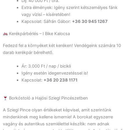
Díj: 40 000 Ft / óra.
Extra élmények: Igény szerint kétszemélyes fánk
vagy vízisí – kíséretében!
Kapcsolat: Sáfrán Gábor:
+36 30 945 1267
Kerékpárbérlés – I Bike Kalocsa
Fedezd fel a környéket két keréken! Vendégeink számára 10
darab kerékpár bérelhető.
Ár: 3.000 Ft / nap / bicikli
Igény esetén idegenvezetéssel is!
Kapcsolat:
+36 20 238 1171
Borkóstoló a Hajósi Sziegl Pincészetben
A Sziegl Pince olyan értékeket képvisel, amit szerintünk
mindenkinek meg kellene ismernie! A borokat egyszerre
vagány és autentikus szemlélettel készítik: nem adnak