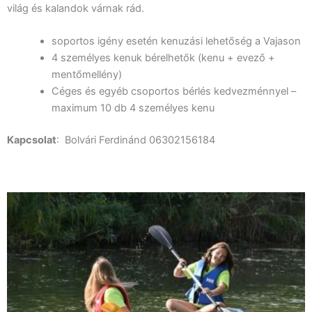
világ és kalandok várnak rád.
soportos igény esetén kenuzási lehetőség a Vajason
4 személyes kenuk bérelhetők (kenu + evező +
mentőmellény)
Céges és egyéb csoportos bérlés kedvezménnyel –
maximum 10 db 4 személyes kenu
Kapcsolat
: Bolvári Ferdinánd 06302156184