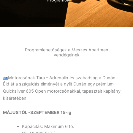
Programok
Programlehetőségek a Meszes Apartman
vendégeinek​
Motorcsónak Túra – Adrenalin és szabadság a Dunán​
Éld át a száguldás élményét a nyílt Dunán egy prémium
Quicksilver 605 Open motorcsónakkal, tapasztalt kapitány
kíséretében!
MÁJUSTÓL -SZEPTEMBER 15-ig
Kapacitás: Maximum 6 fő.