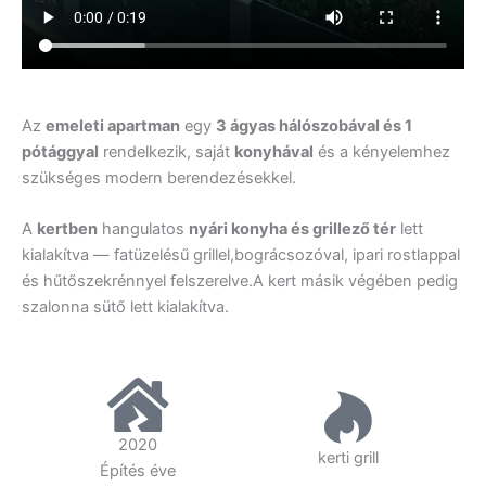
Az
emeleti apartman
egy
3 ágyas hálószobával és 1
pótággyal
rendelkezik, saját
konyhával
és a kényelemhez
szükséges modern berendezésekkel.
A
kertben
hangulatos
nyári konyha és grillező tér
lett
kialakítva — fatüzelésű grillel,bográcsozóval, ipari rostlappal
és hűtőszekrénnyel felszerelve.A kert másik végében pedig
szalonna sütő lett kialakítva.
2020
kerti grill
Építés éve