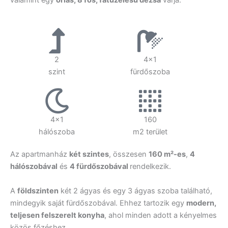
valamint egy
óriás, 8 fős, fatüzelésű dézsa
várja.
2
4x1
szint
fürdőszoba
4x1
160
hálószoba
m2 terület
Az apartmanház
két szintes
, összesen
160 m²-es
,
4
hálószobával
és
4 fürdőszobával
rendelkezik.
A
földszinten
két 2 ágyas és egy 3 ágyas szoba található,
mindegyik saját fürdőszobával. Ehhez tartozik egy
modern,
teljesen felszerelt konyha
, ahol minden adott a kényelmes
közös főzéshez.