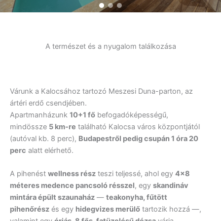
A természet és a nyugalom találkozása
Várunk a Kalocsához tartozó Meszesi Duna-parton, az
ártéri erdő csendjében.
Apartmanházunk
10+1 fő
befogadóképességű,
mindössze
5 km-re
található Kalocsa város központjától
(autóval kb. 8 perc),
Budapestről pedig csupán 1 óra 20
perc
alatt elérhető.
A pihenést
wellness rész
teszi teljessé, ahol egy
4×8
méteres medence pancsoló résszel
, egy
skandináv
mintára épült szaunaház
—
teakonyha, fűtött
pihenőrész
és egy
hidegvizes merülő
tartozik hozzá —,