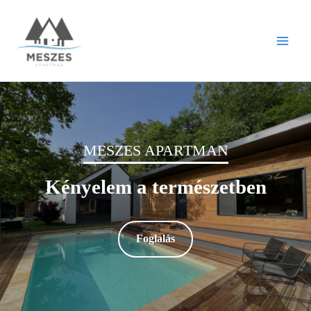
Skip
to
content
MESZES APARTMAN
Kényelem a természetben
Foglalás