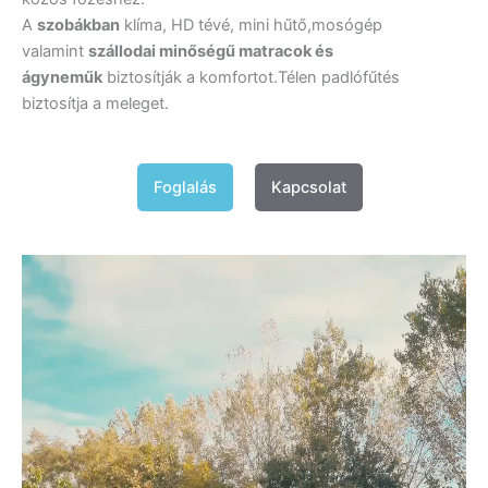
A
szobákban
klíma, HD tévé, mini hűtő,mosógép
valamint
szállodai minőségű matracok és
ágyneműk
biztosítják a komfortot.Télen padlófűtés
biztosítja a meleget.
Foglalás
Kapcsolat