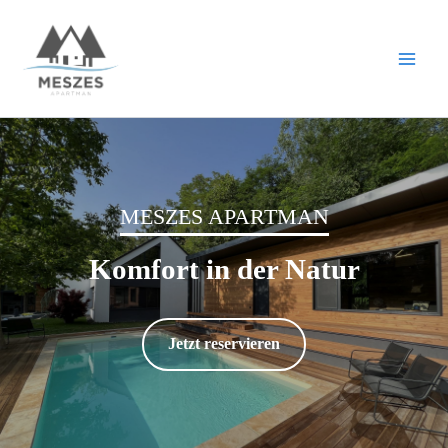
Zum
Inhalt
springen
MESZES APARTMAN
Komfort in der Natur
Jetzt reservieren